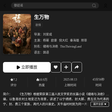
御廷谣‎
生万物
剧情
导演：
刘家成
主演：
杨幂
欧豪
倪大红
秦海璐
邢菲
别名：
缱绻与决绝
ThisThrivingLand
语言：
国语
立即播放
2025.08.13
45分56秒
7.2
10.9万
评分
热度
上映时间
时间
简介：
《生万物》根据荣获第三届人民文学奖的长篇小说《缱绻与决绝》改
编，以鲁南农村土地变迁为背景，讲述了以宁绣绣、封大脚、费左氏为代表的
宁、封、费三个家族、两代人的兴衰史。天牛庙村村民为同一片土
地不断努力，是跨越多年打不散的邻里情，也是老一辈农民对土地的敬畏与依